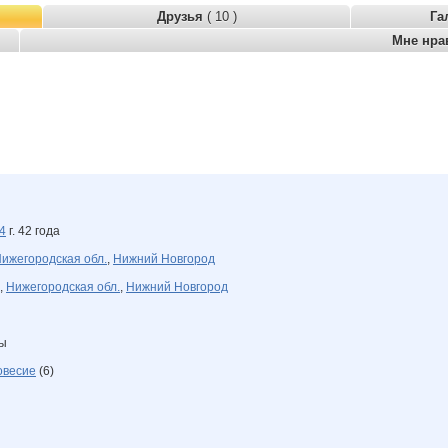
Друзья
( 10 )
Га
Мне нра
4
г. 42 года
ижегородская обл.
,
Нижний Новгород
,
Нижегородская обл.
,
Нижний Новгород
ны
овесие
(6)