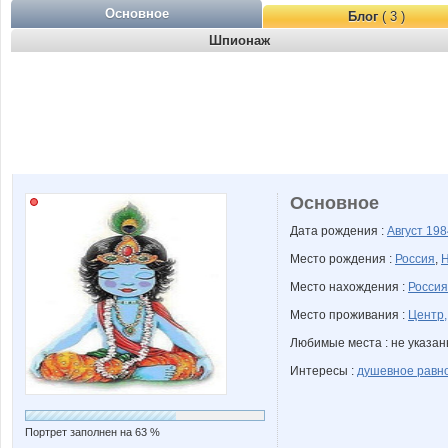
Основное
Блог
( 3 )
Шпионаж
Основное
Дата рождения :
Август
198
Место рождения :
Россия
,
Н
Место нахождения :
Россия
Место проживания :
Центр,
Любимые места : не указа
Интересы :
душевное равн
Портрет заполнен на 63 %