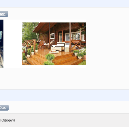
фии
бах
ТОфорум