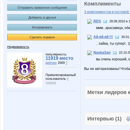
Комплименты
Отправить приватное сообщение
3 комплиментов в гостевой 
Добавить в друзья
RDS
28.08.2010 в 
Игнорировать
ммм...красавица, о
Ай-яй-яй !!!
30.01
Сделать подарок
.. зайка, ты супер!.. ))
Недвижимость
NaskaSan
22.10.2
популярность:
11919 место
вы очень хороший, о
рейтинг
2669
?
Вы не авторизованы! Чтоб
Привилегированный
пользователь
8
уровня
Метки лидеров
Интервью (1)