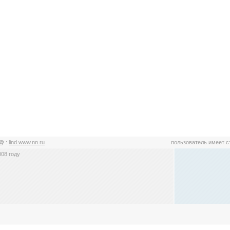
d@
:
lind.www.nn.ru
пользователь имеет 
008 году