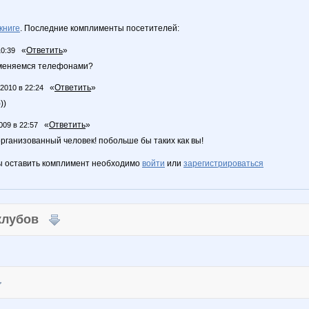
книге
. Последние комплименты посетителей:
«
Ответить
»
10:39
бменяемся телефонами?
«
Ответить
»
.2010 в 22:24
))
«
Ответить
»
009 в 22:57
рганизованный человек! побольше бы таких как вы!
ы оставить комплимент необходимо
войти
или
зарегистрироваться
 клубов